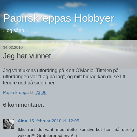
Papirskreppas Hobbyer
...og sånn...
14.02.2010
Jeg har vunnet
Jeg vant ukens utfordring på Kort O'Mania. Tittelen på
utfordringen var "Lag på lag", og mitt bidrag kan du se litt
lengre ned på siden her.
Papirskreppa
kl.
23:06
6 kommentarer:
Aina
15. februar 2010 kl. 12:05
Ikke rart du vant med dette kunstverket her. Så utrolig
vakkert!!! Gratulerer så mye! :)